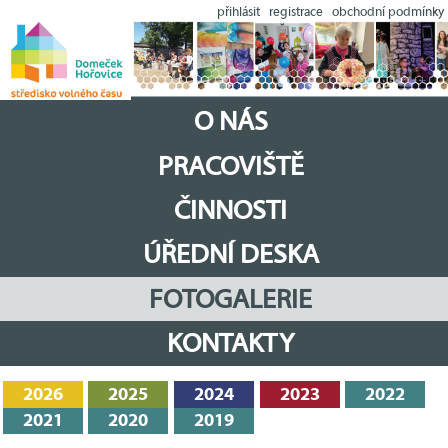
přihlásit
registrace
obchodní podmínky
O NÁS
PRACOVIŠTĚ
ČINNOSTI
ÚŘEDNÍ DESKA
FOTOGALERIE
KONTAKTY
2026
2025
2024
2023
2022
2021
2020
2019