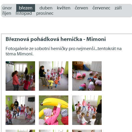
únor
březen
duben
květen
červen
červenec
září
říjen
listopad
prosinec
Březnová pohádková hernička - Mimoni
Fotogalerie ze sobotní herničky pro nejmenší...tentokrát na
téma Mimoni.