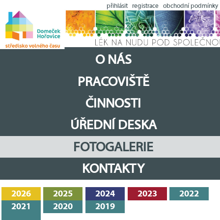
přihlásit
registrace
obchodní podmínky
O NÁS
PRACOVIŠTĚ
ČINNOSTI
ÚŘEDNÍ DESKA
FOTOGALERIE
KONTAKTY
2026
2025
2024
2023
2022
2021
2020
2019