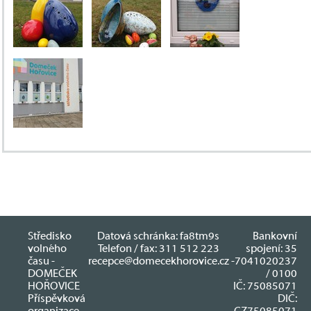
Středisko
Datová schránka: fa8tm9s
Bankovní
volného
Telefon / fax: 311 512 223
spojení: 35
času -
recepce@domecekhorovice.cz
-7041020237
DOMEČEK
/ 0100
HOŘOVICE
IČ: 75085071
Příspěvková
DIČ:
organizace
CZ75085071